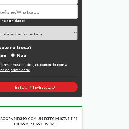
lha a unidade:
culo na troca?
Sim
Não
nformar meus dados, eu concordo com a
tica de privacidade
.
ESTOU INTERESSADO
 AGORA MESMO COM UM ESPECIALISTA E TIRE
TODAS AS SUAS DÚVIDAS