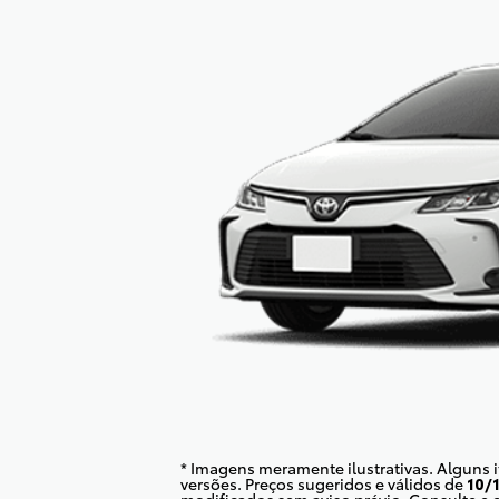
* Imagens meramente ilustrativas. Alguns 
versões. Preços sugeridos e válidos de
10/
modificados sem aviso prévio. Consulte e