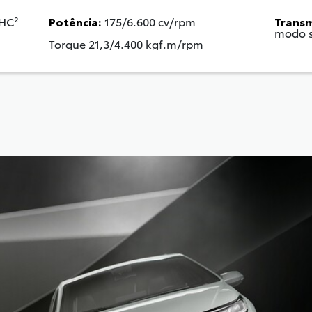
OHC²
Potência:
175/6.600 cv/rpm
Transm
modo s
Torque 21,3/4.400 kgf.m/rpm