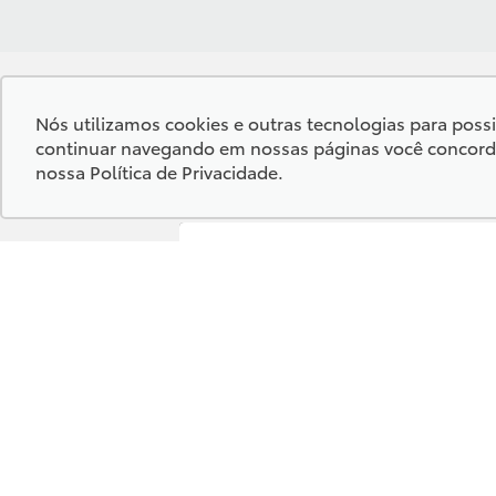
Nós utilizamos cookies e outras tecnologias para possib
Desacelere, seu bem maior é a vida.
continuar navegando em nossas páginas você concorda c
nossa
Política de Privacidade
.
Confira endereços, telefones e
horários, selecionando a unidade
abaixo:
Kampai Toyota - Corumbá
Kampai Toyota - Chapadão do Su
Kampai Toyota - Campo Grande