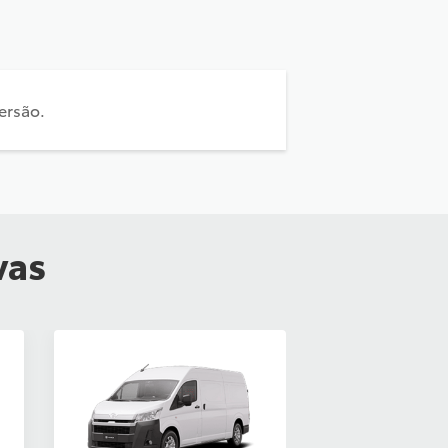
ersão.
vas