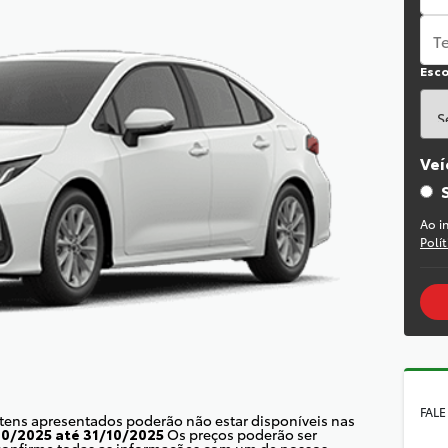
Esco
Veí
Ao i
Polí
FALE
itens apresentados poderão não estar disponíveis nas
10/2025 até 31/10/2025
Os preços poderão ser
 confirme todas as informações com um de nossos