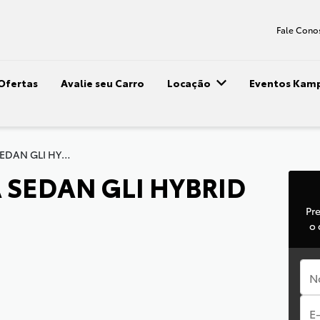
Fale Cono
Ofertas
Avalie seu Carro
Locação
Eventos Kam
COROLLA SEDAN GLI HYBRID CVT
SEDAN GLI HYBRID
Pr
o 