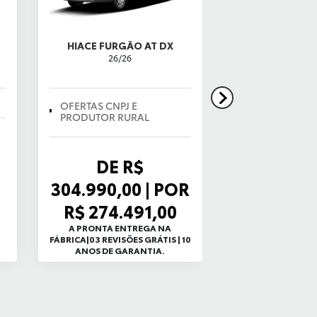
HIACE FURGÃO AT DX
COROLLA 
26/26
LINHA FLEX 
OFERTAS CNPJ E
PRODUTOR RURAL
BÔNUS 
DE R$
10.000,
304.990,00 | POR
AVALIAÇ
R$ 274.491,00
SEU U
A PRONTA ENTREGA NA
FÁBRICA|03 REVISÕES GRÁTIS | 10
+ TAXA ZERO C
ANOS DE GARANTIA.
ENTRADA E SAL