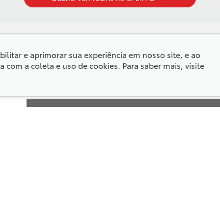
ilitar e aprimorar sua experiência em nosso site, e ao
om a coleta e uso de cookies. Para saber mais, visite
ENDEREÇO:
Av. Rio Branco, 59 - Centro - Corumbá-
Show
MS
08:00
CEP: 79303-220
- Sá
08:00
ABRIR MAPA
l
TELEFONES:
Corumbá:
(67) 3234-0400
Chapadão do Sul:
(67) 3562-8200
Campo Grande:
(67) 3322-0300