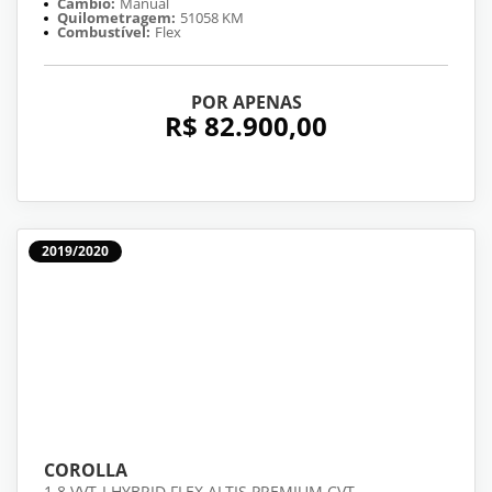
Câmbio:
Manual
Quilometragem:
51058 KM
Combustível:
Flex
POR APENAS
R$ 82.900,00
2019/2020
COROLLA
1.8 VVT-I HYBRID FLEX ALTIS PREMIUM CVT