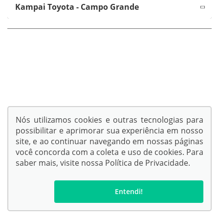
Kampai Toyota - Campo Grande
Endereço Matriz:
Rua Joaquim Murtinho, 2525 - Itanhangá Park - Campo
Grande-MS
© Copyright 2026
AutoForce - Todos os direitos reservados.
Política de privacidade
.
Nós utilizamos cookies e outras tecnologias para
possibilitar e aprimorar sua experiência em nosso
SIGA-NOS:
site, e ao continuar navegando em nossas páginas
você concorda com a coleta e uso de cookies. Para
saber mais, visite nossa
Política de Privacidade
.
Entendi!
No trânsito, escolha a vida.