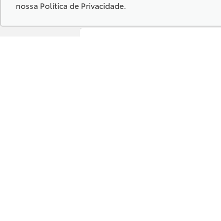
nossa
Política de Privacidade
.
Confira endereços, telefones e
horários, selecionando a unidade
abaixo:
Kampai Toyota - Corumbá
Kampai Toyota - Chapadão do Su
Kampai Toyota - Campo Grande
Endereço Matriz:
Rua Joaquim Murt