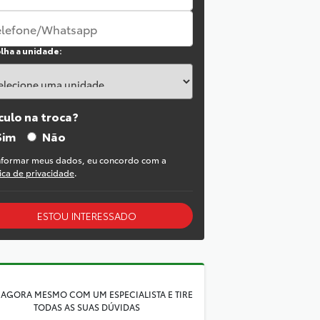
lha a unidade:
culo na troca?
Sim
Não
nformar meus dados, eu concordo com a
tica de privacidade
.
ESTOU INTERESSADO
 AGORA MESMO COM UM ESPECIALISTA E TIRE
TODAS AS SUAS DÚVIDAS