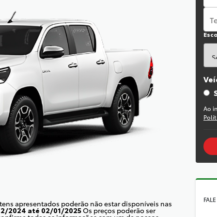
Esco
Veí
Ao i
Polí
FALE
itens apresentados poderão não estar disponíveis nas
12/2024 até 02/01/2025
Os preços poderão ser
 confirme todas as informações com um de nossos