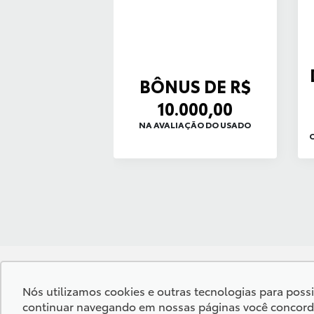
BÔNUS DE R$
10.000,00
NA AVALIAÇÃO DO USADO
O
Nós utilizamos cookies e outras tecnologias para possib
Desacelere, seu bem maior é a vida.
continuar navegando em nossas páginas você concorda c