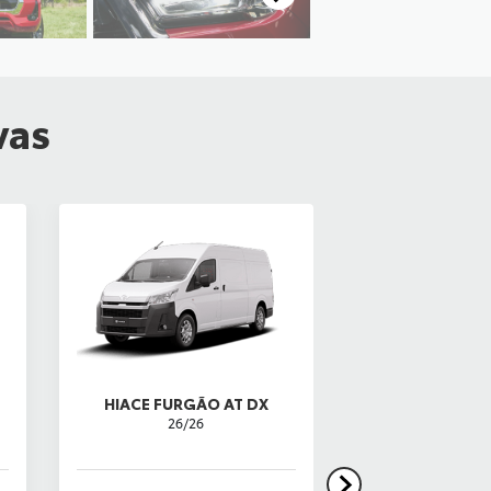
vas
HIACE FURGÃO AT DX
COROLLA 
26/26
LINHA FLEX 