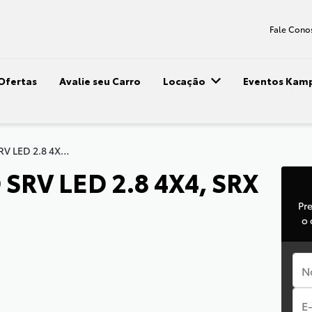
Fale Cono
Ofertas
Avalie seu Carro
Locação
Eventos Kam
HILUX CD SRV LED 2.8 4X4, SRX 2.8 4X4
SRV LED 2.8 4X4, SRX
Pr
o 