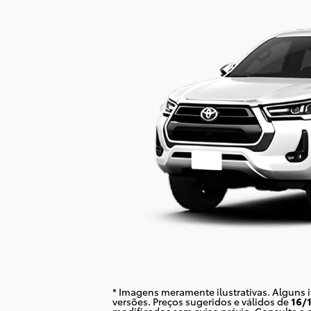
* Imagens meramente ilustrativas. Alguns 
versões. Preços sugeridos e válidos de
16/
modificados sem aviso prévio. Consulte e