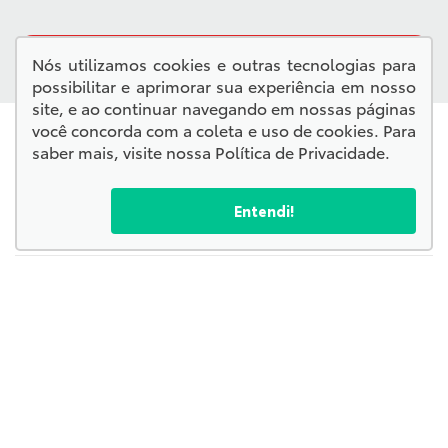
QUERO VER TODAS AS OFERTAS
Nós utilizamos cookies e outras tecnologias para
possibilitar e aprimorar sua experiência em nosso
site, e ao continuar navegando em nossas páginas
você concorda com a coleta e uso de cookies. Para
saber mais, visite nossa
Política de Privacidade
.
Entendi!
Confira endereços, telefones e horários, selecionando a
unidade abaixo:
Kampai Toyota - Corumbá
Kampai Toyota - Chapadão do Sul
Kampai Toyota - Campo Grande