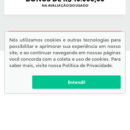
NA AVALIAÇÃO DO USADO
QUERO VER TODAS AS OFERTAS
Nós utilizamos cookies e outras tecnologias para
possibilitar e aprimorar sua experiência em nosso
site, e ao continuar navegando em nossas páginas
você concorda com a coleta e uso de cookies. Para
saber mais, visite nossa
Política de Privacidade
.
Entendi!
Confira endereços, telefones e horários, selecionando a
unidade abaixo:
Kampai Toyota - Corumbá
Kampai Toyota - Chapadão do Sul