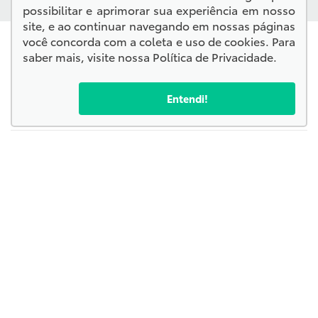
possibilitar e aprimorar sua experiência em nosso
site, e ao continuar navegando em nossas páginas
você concorda com a coleta e uso de cookies. Para
saber mais, visite nossa
Política de Privacidade
.
Entendi!
Confira endereços, telefones e horários, selecionando a
unidade abaixo:
Kampai Toyota - Corumbá
Kampai Toyota - Chapadão do Sul
Kampai Toyota - Campo Grande
Endereço Matriz:
Rua Joaquim Murtinho, 2525 - Itanhangá Park - Campo
Grande-MS