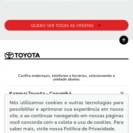
QUERO VER TODAS AS OFERTAS
Confira endereços, telefones e horários, selecionando a
unidade abaixo:
Kampai Toyota - Corumbá
Nós utilizamos cookies e outras tecnologias para
Kampai Toyota - Chapadão do Sul
possibilitar e aprimorar sua experiência em nosso
site, e ao continuar navegando em nossas páginas
você concorda com a coleta e uso de cookies. Para
Kampai Toyota - Campo Grande
saber mais, visite nossa
Política de Privacidade
.