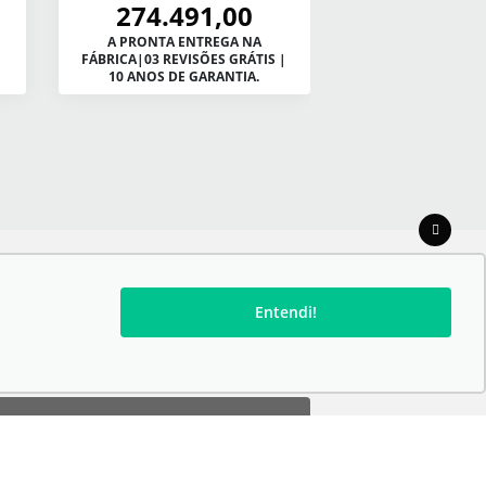
AVALIAÇ
274.491,00
SEU U
A PRONTA ENTREGA NA
FÁBRICA|03 REVISÕES GRÁTIS |
+ TAXA ZERO C
10 ANOS DE GARANTIA.
ENTRADA E SAL
Entendi!
HORÁRIOS DE FUNCIONAMENTO:
room Segunda à Sexta: