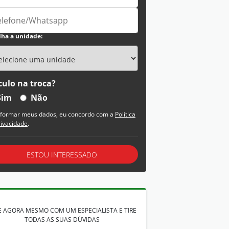
lha a unidade:
culo na troca?
Sim
Não
nformar meus dados, eu concordo com a
Política
rivacidade
.
ESTOU INTERESSADO
E AGORA MESMO COM UM ESPECIALISTA E TIRE
TODAS AS SUAS DÚVIDAS