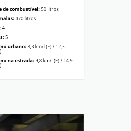
 de combustível:
50 litros
malas:
470 litros
:
4
s:
5
mo urbano:
8,3 km/l (E) / 12,3
)
o na estrada:
9,8 km/l (E) / 14,9
)