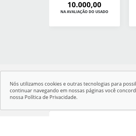
10.000,00
NA AVALIAÇÃO DO USADO
Nós utilizamos cookies e outras tecnologias para possib
Desacelere, seu bem maior é a vida.
continuar navegando em nossas páginas você concorda c
nossa
Política de Privacidade
.
Confira endereços, telefones e horários,
selecionando a unidade abaixo:
Kampai Toyota - Corumbá