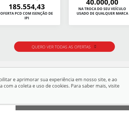
40.000,00
185.554,43
NA TROCA DO SEU VEÍCULO
OFERTA PCD COM ISENÇÃO DE
USADO DE QUALQUER MARCA
IPI
QUERO VER TODAS AS OFERTAS
ilitar e aprimorar sua experiência em nosso site, e ao
om a coleta e uso de cookies. Para saber mais, visite
ENDEREÇO:
Av. Rio Branco, 59 - Centro - Corumbá-
Show