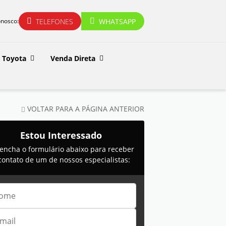
TELEFONES
WHATSAPP
onosco:
Toyota
Venda Direta
VOLTAR PARA A PÁGINA ANTERIOR
Estou Interessado
encha o formulário abaixo para receber
contato de um de nossos especialistas: