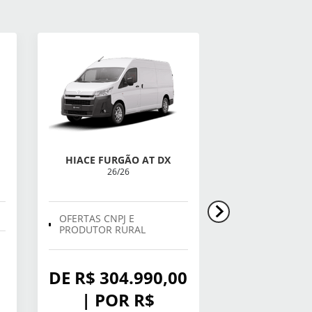
HIACE FURGÃO AT DX
COROLLA 
26/26
LINHA FLEX 
OFERTAS CNPJ E
PRODUTOR RURAL
BÔNUS 
DE R$ 304.990,00
10.000,
| POR R$