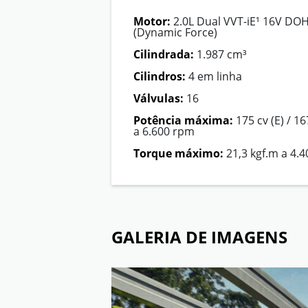
Motor:
2.0L Dual VVT-iE¹ 16V DOH
(Dynamic Force)
Cilindrada:
1.987 cm³
Cilindros:
4 em linha
Válvulas:
16
Potência máxima:
175 cv (E) / 16
a 6.600 rpm
Torque máximo:
21,3 kgf.m a 4.
GALERIA DE IMAGENS