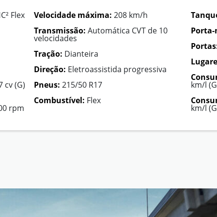
C² Flex
Velocidade máxima:
208 km/h
Tanque
Transmissão:
Automática CVT de 10
Porta-
velocidades
Portas
Tração:
Dianteira
Lugare
Direção:
Eletroassistida progressiva
Consu
7 cv (G)
Pneus:
215/50 R17
km/l (G
Combustível:
Flex
Consum
400 rpm
km/l (G