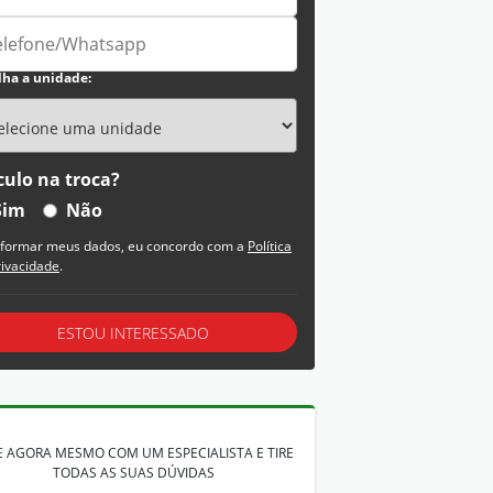
lha a unidade:
culo na troca?
Sim
Não
nformar meus dados, eu concordo com a
Política
rivacidade
.
ESTOU INTERESSADO
E AGORA MESMO COM UM ESPECIALISTA E TIRE
TODAS AS SUAS DÚVIDAS