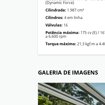
(Dynamic Force)
Cilindrada:
1.987 cm³
Cilindros:
4 em linha
Válvulas:
16
Potência máxima:
175 cv (E) / 16
a 6.600 rpm
Torque máximo:
21,3 kgf.m a 4.
GALERIA DE IMAGENS