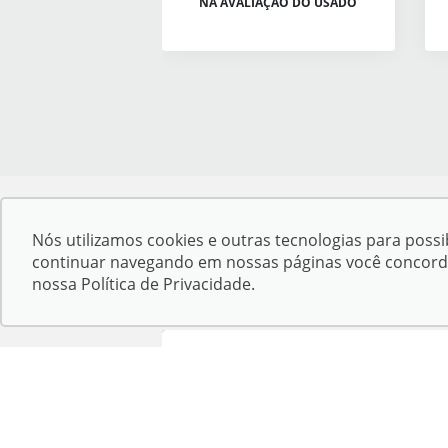
NA AVALIAÇÃO DO USADO
Nós utilizamos cookies e outras tecnologias para possib
Desacelere, seu bem maior é a vida.
continuar navegando em nossas páginas você concorda c
nossa
Política de Privacidade
.
Confira endereços, telefones e horários,
selecionando a unidade abaixo:
Kampai Toyota - Corumbá