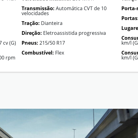
Transmissão:
Automática CVT de 10
Porta-
velocidades
Portas
Tração:
Dianteira
Lugare
Direção:
Eletroassistida progressiva
Consu
7 cv (G)
Pneus:
215/50 R17
km/l (G
Combustível:
Flex
Consum
400 rpm
km/l (G