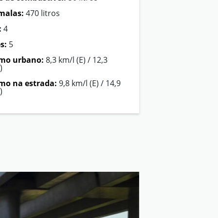
malas:
470 litros
:
4
s:
5
mo urbano:
8,3 km/l (E) / 12,3
)
o na estrada:
9,8 km/l (E) / 14,9
)