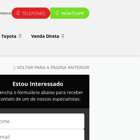
TELEFONES
WHATSAPP
onosco:
Toyota
Venda Direta
VOLTAR PARA A PÁGINA ANTERIOR
Estou Interessado
encha o formulário abaixo para receber
contato de um de nossos especialistas: