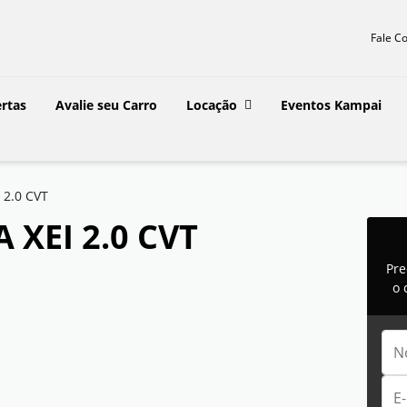
Fale C
rtas
Avalie seu Carro
Locação
Eventos Kampai
 2.0 CVT
XEI 2.0 CVT
Pre
o 