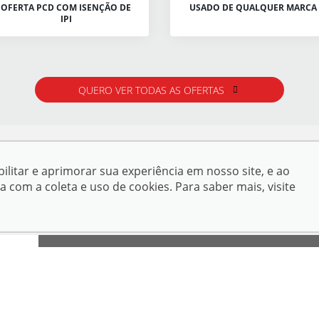
OFERTA PCD COM ISENÇÃO DE
USADO DE QUALQUER MARCA
IPI
QUERO VER TODAS AS OFERTAS
ilitar e aprimorar sua experiência em nosso site, e ao
om a coleta e uso de cookies. Para saber mais, visite
ENDEREÇO:
Av. Rio Branco, 59 - Centro - Corumbá-
Show
MS
08:00
CEP: 79303-220
- Sáb