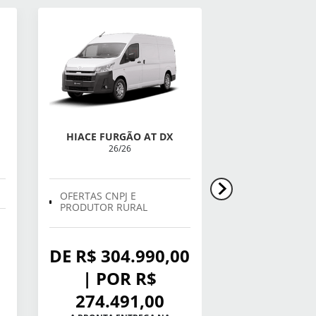
HIACE FURGÃO AT DX
COROLLA 
26/26
LINHA FLEX 
OFERTAS CNPJ E
PRODUTOR RURAL
BÔNUS 
DE R$ 304.990,00
10.000,
| POR R$
AVALIAÇ
274.491,00