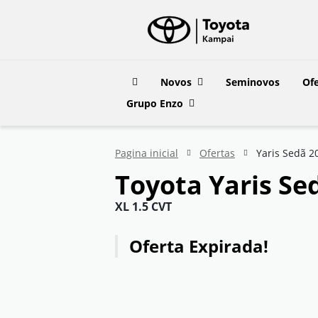
Novos
Seminovos
Ofe
Grupo Enzo
Pagina inicial
Ofertas
Yaris Sedã 2
Toyota
Yaris Se
XL 1.5 CVT
Oferta Expirada!