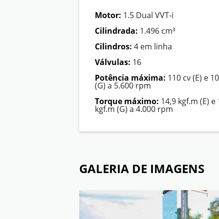
Motor:
1.5 Dual VVT-i
Cilindrada:
1.496 cm³
Cilindros:
4 em linha
Válvulas:
16
Potência máxima:
110 cv (E) e 1
(G) a 5.600 rpm
Torque máximo:
14,9 kgf.m (E) e 
kgf.m (G) a 4.000 rpm
GALERIA DE IMAGENS