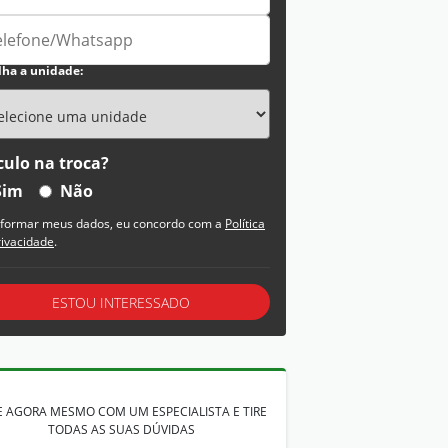
lha a unidade:
culo na troca?
Sim
Não
nformar meus dados, eu concordo com a
Política
rivacidade
.
ESTOU INTERESSADO
E AGORA MESMO COM UM ESPECIALISTA E TIRE
TODAS AS SUAS DÚVIDAS