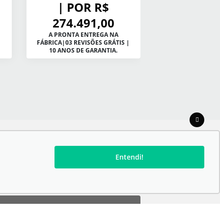
10.000,
| POR R$
AVALIAÇ
274.491,00
SEU U
A PRONTA ENTREGA NA
FÁBRICA|03 REVISÕES GRÁTIS |
+ TAXA ZERO C
10 ANOS DE GARANTIA.
ENTRADA E SAL
Entendi!
HORÁRIOS DE FUNCIONAMENTO: