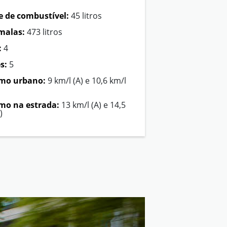
 de combustível:
45 litros
malas:
473 litros
:
4
s:
5
mo urbano:
9 km/l (A) e 10,6 km/l
o na estrada:
13 km/l (A) e 14,5
)