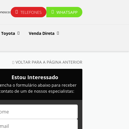
TELEFONES
WHATSAPP
onosco:
Toyota
Venda Direta
VOLTAR PARA A PÁGINA ANTERIOR
Estou Interessado
encha o formulário abaixo para receber
contato de um de nossos especialistas: