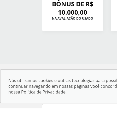
BÔNUS DE R$
10.000,00
NA AVALIAÇÃO DO USADO
Nós utilizamos cookies e outras tecnologias para possib
Desacelere, seu bem maior é a vida.
continuar navegando em nossas páginas você concorda c
nossa
Política de Privacidade
.
Confira endereços, telefones e horários,
selecionando a unidade abaixo: