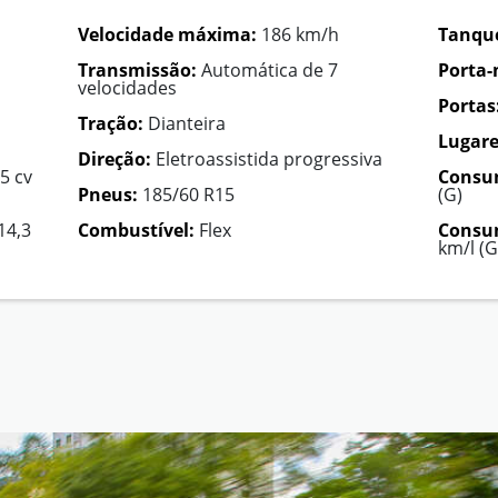
Velocidade máxima:
186 km/h
Tanque
Transmissão:
Automática de 7
Porta-
velocidades
Portas
Tração:
Dianteira
Lugare
Direção:
Eletroassistida progressiva
05 cv
Consu
Pneus:
185/60 R15
(G)
14,3
Combustível:
Flex
Consum
km/l (G