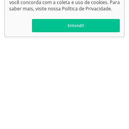
você concorda com a coleta e uso de cookies. Para
saber mais, visite nossa
Política de Privacidade
.
Entendi!
Confira endereços, telefones e horários, selecionando a unidade
abaixo:
Kampai Toyota - Corumbá
Kampai Toyota - Chapadão do Sul
Kampai Toyota - Campo Grande
Endereço Matriz:
Rua Joaquim Murtinho, 2525 - Itanhangá Park - Campo
Grande-MS
© Copyright 2026
AutoForce - Todos os direitos reservados.