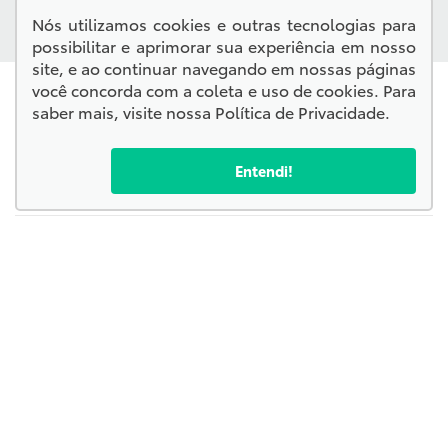
QUERO VER TODAS AS OFERTAS
Nós utilizamos cookies e outras tecnologias para
possibilitar e aprimorar sua experiência em nosso
site, e ao continuar navegando em nossas páginas
você concorda com a coleta e uso de cookies. Para
saber mais, visite nossa
Política de Privacidade
.
Entendi!
Confira endereços, telefones e horários, selecionando a
unidade abaixo:
Kampai Toyota - Corumbá
Kampai Toyota - Chapadão do Sul
Kampai Toyota - Campo Grande
Endereço Matriz:
Rua Joaquim Murtinho, 2525 - Itanhangá Park - Campo