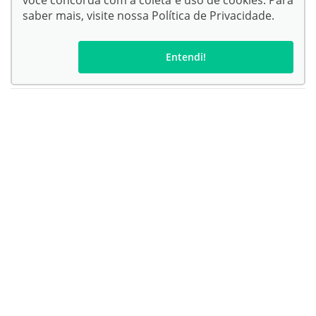
você concorda com a coleta e uso de cookies. Para
saber mais, visite nossa
Política de Privacidade
.
Entendi!
Confira endereços, telefones e horários, selecionando a unidade
abaixo:
Kampai Toyota - Corumbá
Kampai Toyota - Chapadão do Sul
Kampai Toyota - Campo Grande
Endereço Matriz:
Rua Joaquim Murtinho, 2525 - Itanhangá Park - Campo
Grande-MS
© Copyright 2026
AutoForce - Todos os direitos reservados.
Política de privacidade
.