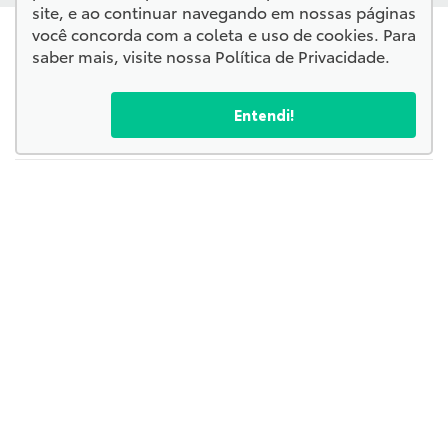
site, e ao continuar navegando em nossas páginas
você concorda com a coleta e uso de cookies. Para
saber mais, visite nossa
Política de Privacidade
.
Entendi!
Confira endereços, telefones e horários, selecionando a
unidade abaixo:
Kampai Toyota - Corumbá
Kampai Toyota - Chapadão do Sul
Kampai Toyota - Campo Grande
Endereço Matriz:
Rua Joaquim Murtinho, 2525 - Itanhangá Park - Campo
Grande-MS