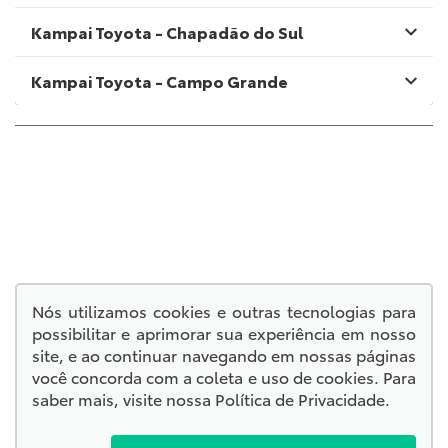
Kampai Toyota - Chapadão do Sul
Kampai Toyota - Campo Grande
Endereço Matriz:
Rua Joaquim Murtinho, 2525 - Itanhangá Park - Campo
Grande-MS
© Copyright 2026
AutoForce - Todos os direitos reservados.
Política de privacidade
.
Nós utilizamos cookies e outras tecnologias para
possibilitar e aprimorar sua experiência em nosso
SIGA-NOS:
site, e ao continuar navegando em nossas páginas
você concorda com a coleta e uso de cookies. Para
saber mais, visite nossa
Política de Privacidade
.